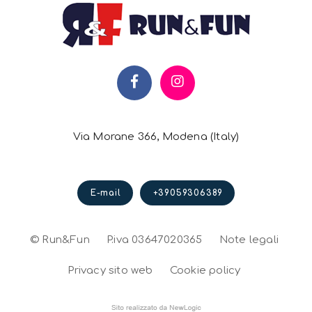
Via Morane 366, Modena (Italy)
E-mail
+39059306389
© Run&Fun
P.iva 03647020365
Note legali
Privacy sito web
Cookie policy