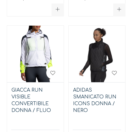
GIACCA RUN
ADIDAS
VISIBLE
SMANICATO RUN
CONVERTIBILE
ICONS DONNA /
DONNA / FLUO
NERO