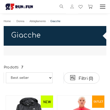
Home
Donna
Abbigliamento
Giacche
Giacche
Prodotti
7
Filtri
(0)