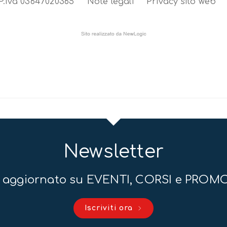
P.iva 03647020365
Note legali
Privacy sito web
Newsletter
 aggiornato su EVENTI, CORSI e PROM
Iscriviti ora