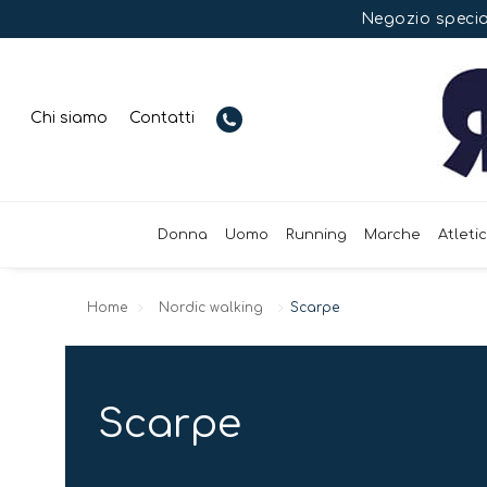
Negozio special
Chi siamo
Contatti
Donna
Uomo
Running
Marche
Atleti
Home
Nordic walking
Scarpe
Scarpe