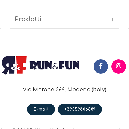
Prodotti
Via Morane 366, Modena (Italy)
E-mail
+39059306389