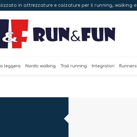
izzato in attrezzature e calzature per il running, walking 
ca leggera
Nordic walking
Trail running
Integratori
Runners