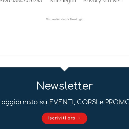
P.iva 03647020365
Note legali
Privacy sito web
Newsletter
 aggiornato su EVENTI, CORSI e PROM
Iscriviti ora