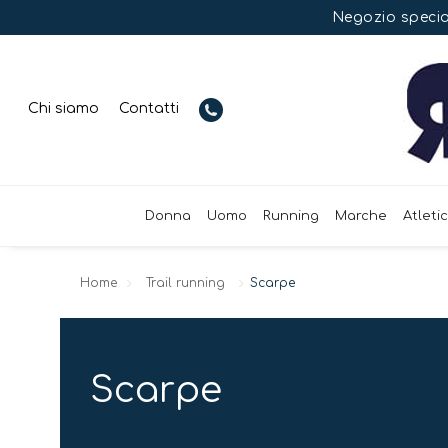
Negozio special
Chi siamo
Contatti
Donna
Uomo
Running
Marche
Atleti
Home
Trail running
Scarpe
Scarpe