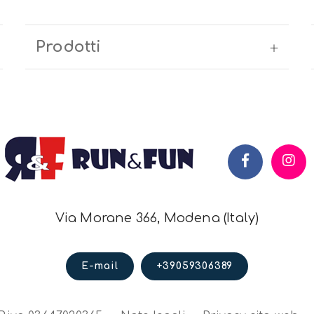
Prodotti
Via Morane 366, Modena (Italy)
E-mail
+39059306389