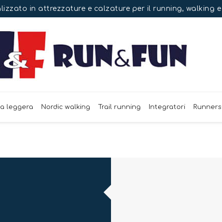
izzato in attrezzature e calzature per il running, walking 
ca leggera
Nordic walking
Trail running
Integratori
Runners