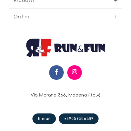
Prodotti
Ordini
Via Morane 366, Modena (Italy)
E-mail
+39059306389