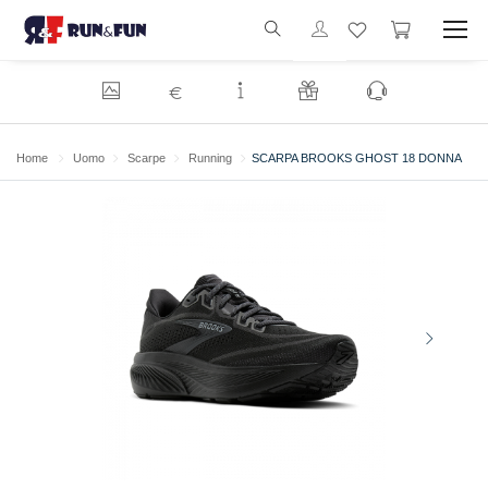
€
Home
Uomo
Scarpe
Running
SCARPA BROOKS GHOST 18 DONNA