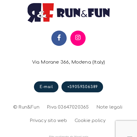
Via Morane 366, Modena (Italy)
E-mail
+39059306389
© Run&Fun
P.iva 03647020365
Note legali
Privacy sito web
Cookie policy