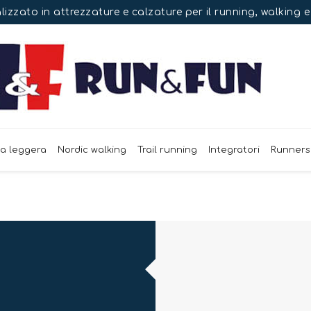
izzato in attrezzature e calzature per il running, walking 
ca leggera
Nordic walking
Trail running
Integratori
Runners