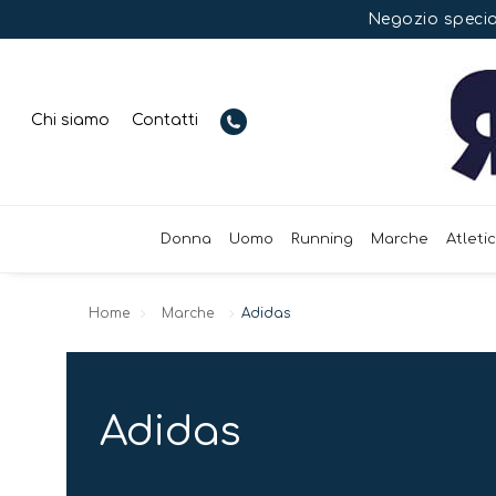
Negozio special
Chi siamo
Contatti
Donna
Uomo
Running
Marche
Atleti
Home
Marche
Adidas
Adidas