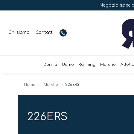
Negozio special
Chi siamo
Contatti
Donna
Uomo
Running
Marche
Atleti
Home
Marche
226ERS
226ERS