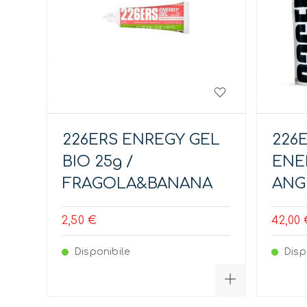
226ERS ENREGY GEL
226
BIO 25g /
ENER
FRAGOLA&BANANA
ANG
2,50 €
42,00 
Disponibile
Disp