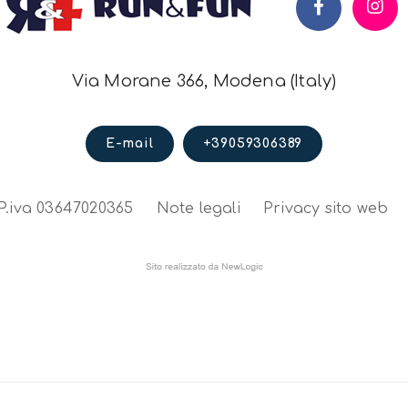
Via Morane 366, Modena (Italy)
E-mail
+39059306389
P.iva 03647020365
Note legali
Privacy sito web