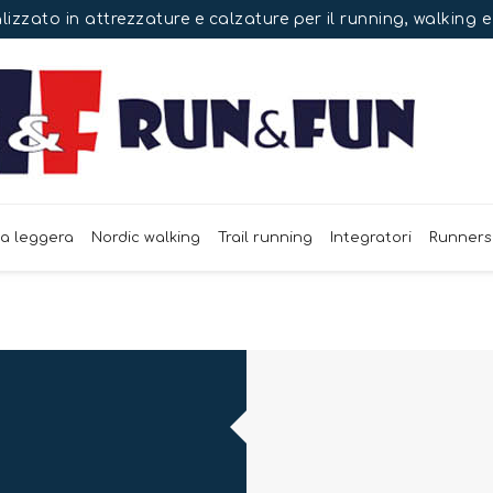
izzato in attrezzature e calzature per il running, walking 
ca leggera
Nordic walking
Trail running
Integratori
Runners