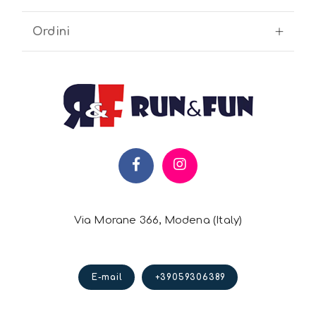
Ordini
Via Morane 366, Modena (Italy)
E-mail
+39059306389