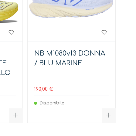
NB M1080v13 DONNA
TE
/ BLU MARINE
LLO
190,00 €
Disponibile