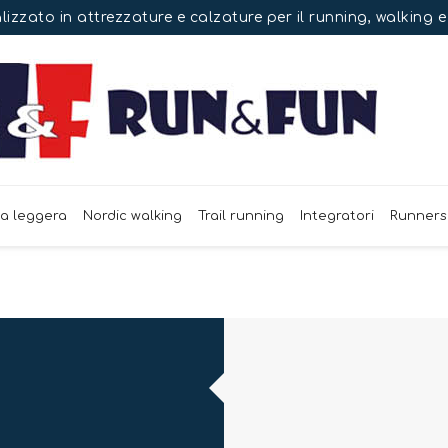
izzato in attrezzature e calzature per il running, walking 
ca leggera
Nordic walking
Trail running
Integratori
Runners