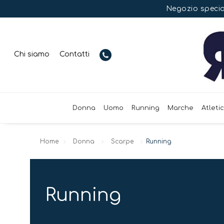
Negozio special
Chi siamo
Contatti
Donna
Uomo
Running
Marche
Atleti
Home
Donna
Scarpe
Running
Running