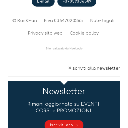
E-mail
+39059306389
© Run&Fun
P.iva 03647020365
Note legali
Privacy sito web
Cookie policy
×
Iscriviti alla newsletter
Newsletter
Rimani aggiornato su EVENTI,
CORSI e PROMOZIONI.
Iscriviti ora